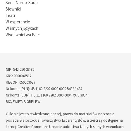
Seria Nordo-Sudo
Słowniki
Teatr
W esperancie
W innych językach
Wydawnictwa BTE
NIP: 542-250-23-82
KRS: 0000045517
REGON: 050003637
Nr konta (PLN): 45 1160 2202 0000 0000 5482 1484
Nr konta (EUR): PL 11 1160 2202 0000 0004 7973 3894
BIC/SWIFT: BIGBPLPW
O ile nie jest to stwierdzone inaczej, prawa do materiałów na stronie
posiada Białostockie Towarzystwo Esperantystów, a treści są dostępne na
licencji
Creative Commons Uznanie autorstwa-Na tych samych warunkach