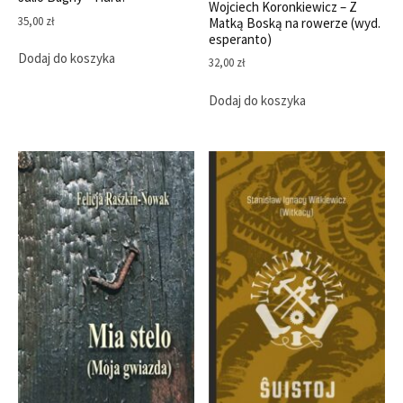
Wojciech Koronkiewicz – Z
35,00
zł
Matką Boską na rowerze (wyd.
esperanto)
Dodaj do koszyka
32,00
zł
Dodaj do koszyka