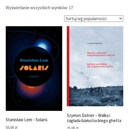
Posortowane
Wyświetlanie wszystkich wyników: 17
według
popularności
Szymon Datner – Walka i
Stanisław Lem – Solaris
zagłada białostockiego ghetta
55,00
zł
25,00
zł