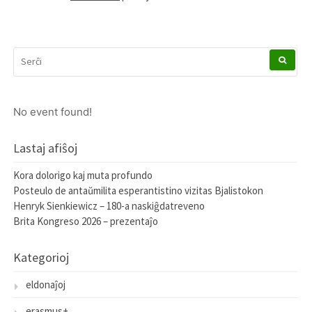
SERĈI
POR:
No event found!
Lastaj afiŝoj
Kora dolorigo kaj muta profundo
Posteulo de antaŭmilita esperantistino vizitas Bjalistokon
Henryk Sienkiewicz – 180-a naskiĝdatreveno
Brita Kongreso 2026 – prezentaĵo
Kategorioj
eldonaĵoj
erasmus+