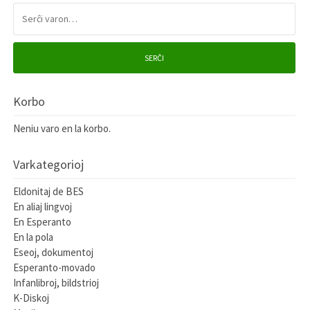
SERĈI:
SERĈI
Korbo
Neniu varo en la korbo.
Varkategorioj
Eldonitaj de BES
En aliaj lingvoj
En Esperanto
En la pola
Eseoj, dokumentoj
Esperanto-movado
Infanlibroj, bildstrioj
K-Diskoj