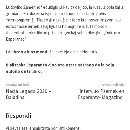
Ludoviko Zamenhof edukiĝis ĉirkaŭita de jido, la rusa, la pola kaj la
germana. En pluretna Bjalistoko la homoj malfacile povis
interkompreniĝi. Tial en ĝi naskiĝis la ideo krei novan lingvon, kiu
estus facile lernebla kaj ligus la homojn de la tuta mondo.
Zamenhof verkis libron pri sia lingvo kaj subskribis ĝin: „Doktoro
Esperanto”.
La libron eblos mendi
ĉe
la retejo de la eldoninto.
Bjalistoka Esperanto-Societo estas patrono de la pola
eldono de la libro.
Antaŭa artikolo
Sekva artikolo
Nacia Legado 2020 –
Intervjuo Pŝemek en
Baladina
Esperanto-Magazino
Respondi
Vi devas esti
ensalutinta
por rajti komenti.