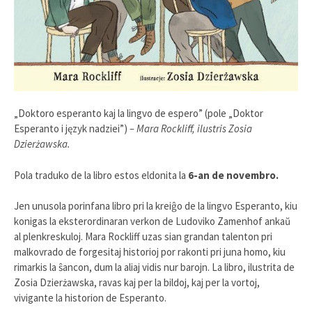
„Doktoro esperanto kaj la lingvo de espero” (pole „Doktor
Esperanto i język nadziei”)
– Mara Rockliff, ilustris Zosia
Dzierżawska.
Pola traduko de la libro estos eldonita la
6-an de novembro.
Jen unusola porinfana libro pri la kreiĝo de la lingvo Esperanto, kiu
konigas la eksterordinaran verkon de Ludoviko Zamenhof ankaŭ
al plenkreskuloj. Mara Rockliff uzas sian grandan talenton pri
malkovrado de forgesitaj historioj por rakonti pri juna homo, kiu
rimarkis la ŝancon, dum la aliaj vidis nur barojn. La libro, ilustrita de
Zosia Dzierżawska, ravas kaj per la bildoj, kaj per la vortoj,
vivigante la historion de Esperanto.